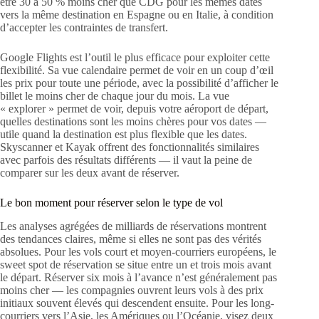
être 30 à 50 % moins cher que CDG pour les mêmes dates
vers la même destination en Espagne ou en Italie, à condition
d’accepter les contraintes de transfert.
Google Flights est l’outil le plus efficace pour exploiter cette
flexibilité. Sa vue calendaire permet de voir en un coup d’œil
les prix pour toute une période, avec la possibilité d’afficher le
billet le moins cher de chaque jour du mois. La vue
« explorer » permet de voir, depuis votre aéroport de départ,
quelles destinations sont les moins chères pour vos dates —
utile quand la destination est plus flexible que les dates.
Skyscanner et Kayak offrent des fonctionnalités similaires
avec parfois des résultats différents — il vaut la peine de
comparer sur les deux avant de réserver.
Le bon moment pour réserver selon le type de vol
Les analyses agrégées de milliards de réservations montrent
des tendances claires, même si elles ne sont pas des vérités
absolues. Pour les vols court et moyen-courriers européens, le
sweet spot de réservation se situe entre un et trois mois avant
le départ. Réserver six mois à l’avance n’est généralement pas
moins cher — les compagnies ouvrent leurs vols à des prix
initiaux souvent élevés qui descendent ensuite. Pour les long-
courriers vers l’Asie, les Amériques ou l’Océanie, visez deux