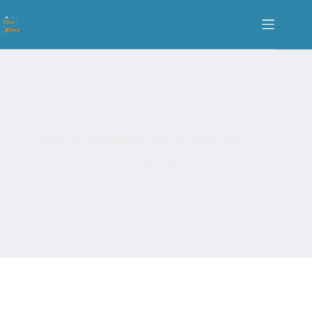
La soirée du commandant Costa vaut-elle le coup ?
23 octobre 2025