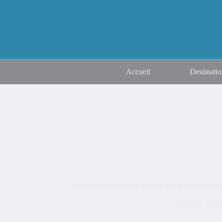
Accueil
Destinatio
Quels sont les pièges à éviter lors d’une location
26 février 2026