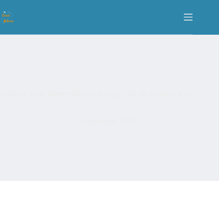
Absence école maternelle pour voyage : que dit vraiment la loi
?
15 septembre 2025