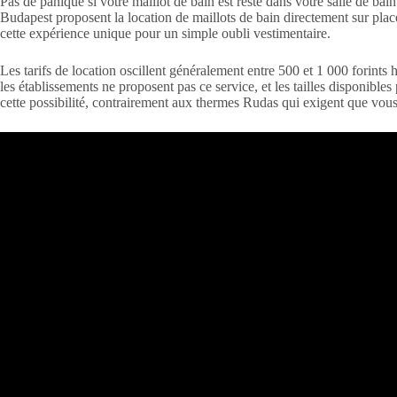
Pas de panique si votre maillot de bain est resté dans votre salle de b
Budapest proposent la location de maillots de bain directement sur place
cette expérience unique pour un simple oubli vestimentaire.
Les tarifs de location oscillent généralement entre 500 et 1 000 forints
les établissements ne proposent pas ce service, et les tailles disponibles
cette possibilité, contrairement aux thermes Rudas qui exigent que vous