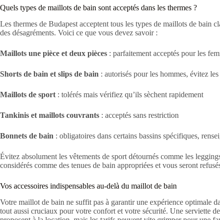
Quels types de maillots de bain sont acceptés dans les thermes ?
Les thermes de Budapest acceptent tous les types de maillots de bain cl
des désagréments. Voici ce que vous devez savoir :
Maillots une pièce et deux pièces
: parfaitement acceptés pour les fe
Shorts de bain et slips de bain
: autorisés pour les hommes, évitez le
Maillots de sport
: tolérés mais vérifiez qu’ils sèchent rapidement
Tankinis et maillots couvrants
: acceptés sans restriction
Bonnets de bain
: obligatoires dans certains bassins spécifiques, rense
Évitez absolument les vêtements de sport détournés comme les leggings o
considérés comme des tenues de bain appropriées et vous seront refusés 
Vos accessoires indispensables au-delà du maillot de bain
Votre maillot de bain ne suffit pas à garantir une expérience optimale d
tout aussi cruciaux pour votre confort et votre sécurité. Une serviette d
proposent à la location, mais les tarifs peuvent vite grimper pour une fa