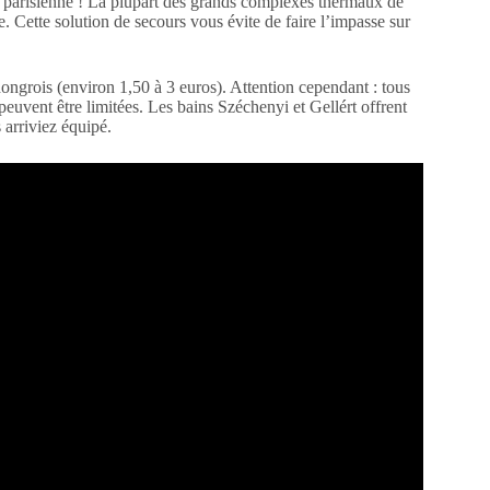
ain parisienne ! La plupart des grands complexes thermaux de
. Cette solution de secours vous évite de faire l’impasse sur
 hongrois (environ 1,50 à 3 euros). Attention cependant : tous
 peuvent être limitées. Les bains Széchenyi et Gellért offrent
 arriviez équipé.