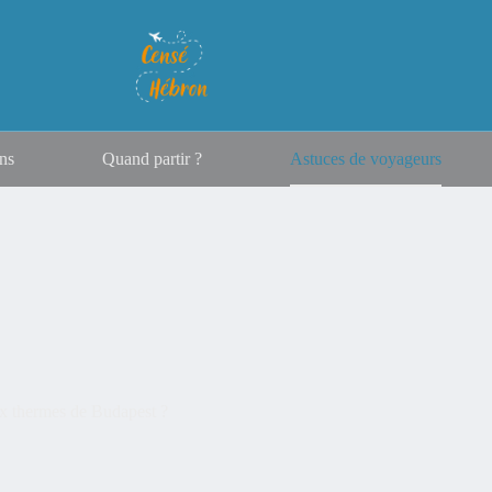
ns
Quand partir ?
Astuces de voyageurs
aux thermes de Budapest ?