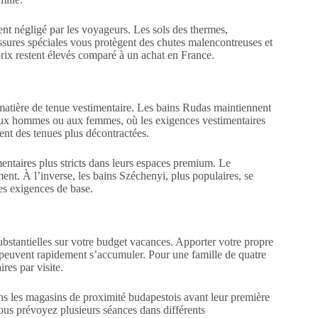
ent négligé par les voyageurs. Les sols des thermes,
sures spéciales vous protègent des chutes malencontreuses et
prix restent élevés comparé à un achat en France.
atière de tenue vestimentaire. Les bains Rudas maintiennent
t aux hommes ou aux femmes, où les exigences vestimentaires
ent des tenues plus décontractées.
entaires plus stricts dans leurs espaces premium. Le
ent. À l’inverse, les bains Széchenyi, plus populaires, se
les exigences de base.
bstantielles sur votre budget vacances. Apporter votre propre
qui peuvent rapidement s’accumuler. Pour une famille de quatre
res par visite.
ns les magasins de proximité budapestois avant leur première
 vous prévoyez plusieurs séances dans différents