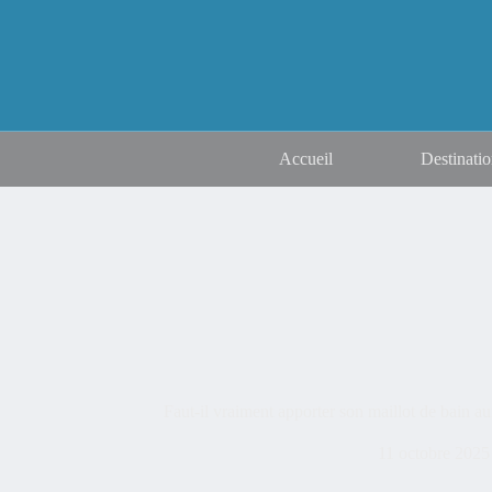
Accueil
Destinatio
Faut-il vraiment apporter son maillot de bain 
11 octobre 2025