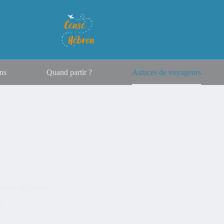
ns
Quand partir ?
Astuces de voyageurs
aille de Chine ?
5