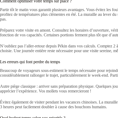
Comment optimiser votre temps sur place ?
Partir tôt le matin vous garantit plusieurs avantages. Vous évitez les fo
profitez de températures plus clémentes en été. La muraille au lever du
pas.
Préparez votre visite en amont. Consultez les horaires d’ouverture, vérif
fonction de vos capacités. Certaines portions ferment plus tôt que d’au
N’oubliez pas l’aller-retour depuis Pékin dans vos calculs. Comptez 2 à
choisie. Une journée entière reste nécessaire pour une visite sereine, m
Les erreurs qui font perdre du temps
Beaucoup de voyageurs sous-estiment le temps nécessaire pour rejoindr
considérablement rallonger le trajet, particulièrement le week-end. Par
Autre piège classique : arriver sans préparation physique. Quelques jo
apprécier l’expérience. Vos mollets vous remercieront !
Évitez également de visiter pendant les vacances chinoises. La muraille d
3 heures peut facilement doubler à cause des bouchons humains.
Quel budget temps selon vos priorités ?